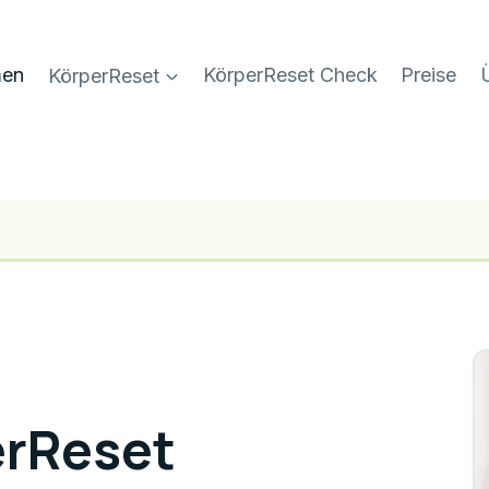
men
KörperReset
KörperReset Check
Preise
erReset