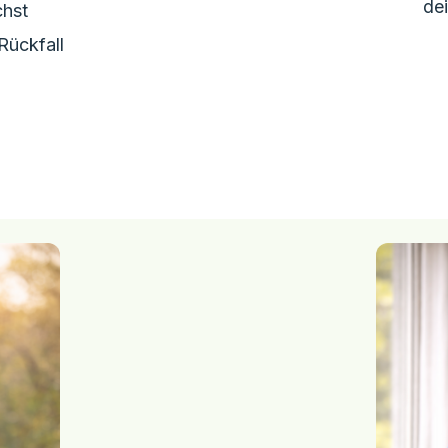
de
chst
Rückfall