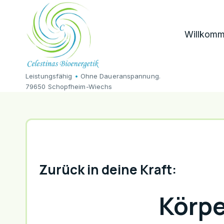
Zum
Inhalt
Willkom
springen
Leistungsfähig
•
Ohne Daueranspannung.
79650 Schopfheim-Wiechs
Zurück in deine Kraft:
Körp