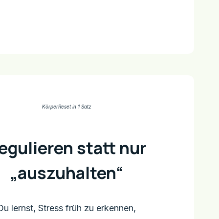
KörperReset in 1 Satz
egulieren statt nur
„auszuhalten“
Du lernst, Stress früh zu erkennen,